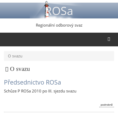
Přejít
ROSa
k
hlavnímu
obsahu
Regionální odborový svaz
O svazu
O svazu
Předsednictvo ROSa
Schůze P ROSa 2010 po III. sjezdu svazu
podrobně