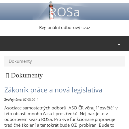
Přejít
ROSa
k
hlavnímu
obsahu
Regionální odborový svaz
Dokumenty
Dokumenty
Zákoník práce a nová legislativa
Zveřejněno:
07.03.2011
Asociace samostatných odborů ASO ČR věnují "osvětě" v
této oblasti mnoho času i prostředků. Nejinak je to v
odborovém svazu ROSa. Pro své funkcionáře připravuje
tradičně školení a tentokrát bude OZ probírán. Bude to