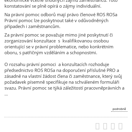
ekonomické včetně shodných zájmů zaměstnanců. Toto
konstatování se plně opírá o zájmy individuální.
Na právní pomoc odborů mají právo členové ROS ROSa
Právní pomoc lze poskytnout také v odůvodněných
případech i zaměstnancům.
Za právní pomoc se považuje mimo jiné poskytnutí či
zorganizování konzultace s kvalifikovanou osobou
orientující se v právní problematice, nebo konkrétním
oboru, s patřičným vzděláním a schopnostmi.
O rozsahu právní pomoci a konzultacích rozhoduje
předsednictvo ROS ROSa na doporučení příslušné PRO a
zásadně na vlastní žádost člena či zaměstnance, který svůj
požadavek písemně specifikuje na schváleném formuláři
svazu. Právní pomoc se týká záležitostí pracovněprávních a
…
podrobně